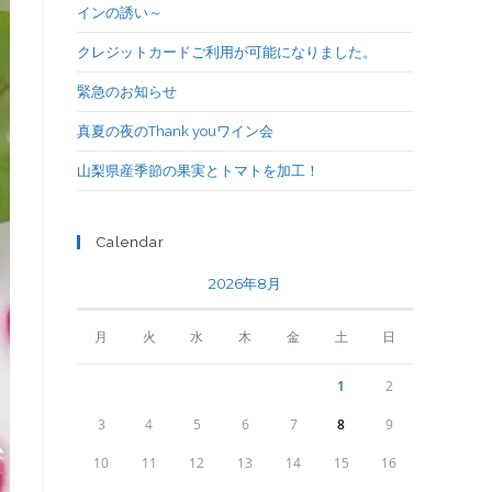
インの誘い～
クレジットカードご利用が可能になりました。
緊急のお知らせ
真夏の夜のThank youワイン会
山梨県産季節の果実とトマトを加工！
Calendar
2026年8月
月
火
水
木
金
土
日
1
2
3
4
5
6
7
8
9
10
11
12
13
14
15
16