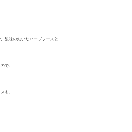
で、酸味の効いたハーブソースと
すので、
ースも。