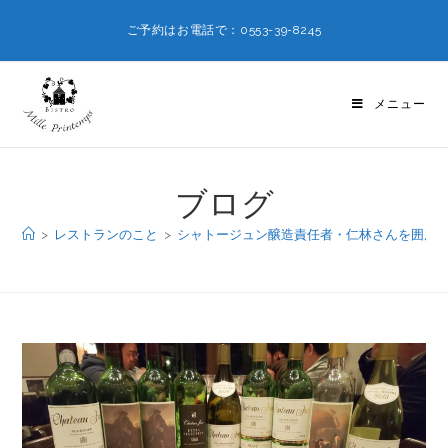
ご予約はお電話で：0553-39-8245
メニュー
ブログ
>
レストランのこと
>
シャトージュン醸造責任者・仁林さんを囲ん