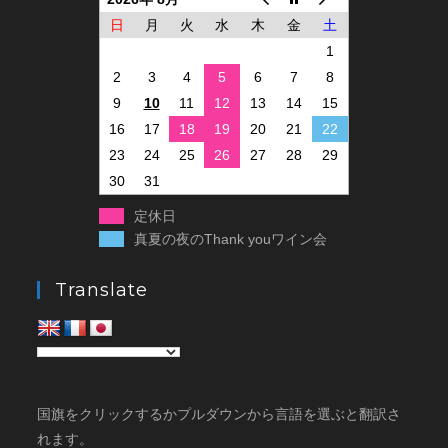
日
月
火
水
木
金
土
1
2
3
4
5
6
7
8
9
10
11
12
13
14
15
16
17
18
19
20
21
22
23
24
25
26
27
28
29
30
31
定休日
真夏の夜のThank youワイン会
Translate
国旗をクリックするかプルダウンから言語を選ぶと翻訳さ
れます。