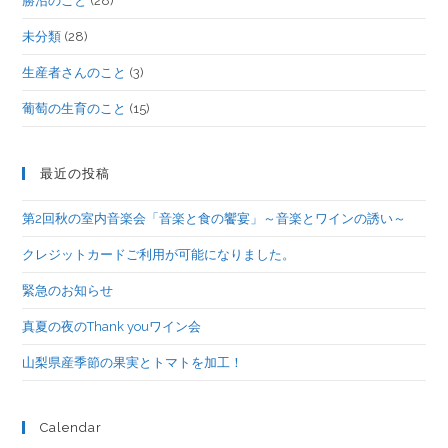
勝沼のこと
(28)
未分類
(28)
生産者さんのこと
(3)
葡萄の生育のこと
(15)
最近の投稿
第2回秋の室内音楽会「音楽と食の饗宴」～音楽とワインの誘い～
クレジットカードご利用が可能になりました。
緊急のお知らせ
真夏の夜のThank youワイン会
山梨県産季節の果実とトマトを加工！
Calendar