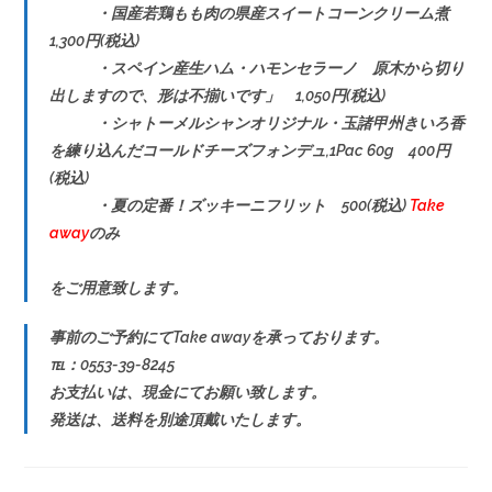
・国産若鶏もも肉の県産スイートコーンクリーム煮
1,300円(税込)
・スペイン産生ハム・ハモンセラーノ 原木から切り
出しますので、形は不揃いです」 1,050円(税込)
・シャトーメルシャンオリジナル・玉諸甲州きいろ香
を練り込んだコールドチーズフォンデュ,1Pac 60g 400円
(税込)
・夏の定番！ズッキーニフリット 500(税込)
Take
away
のみ
をご用意致します。
事前のご予約にてTake awayを承っております。
℡：0553-39-8245
お支払いは、現金にてお願い致します。
発送は、送料を別途頂戴いたします。