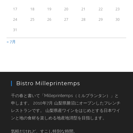
17
18
19
20
21
22
23
24
25
26
27
28
29
30
31
« 7月
Bistro Milleprintemps
千の春と書いて「Milleprintemps（ミルプランタン）」と
申します。 2010年7月 山梨県勝沼にオープンしたフレンチ
レストランです。 山梨県産ワインをはじめとする日本ワイ
ンと地の食材を楽しめる地産地消型を目指します。
気軽だけれど、すこし特別な時間。