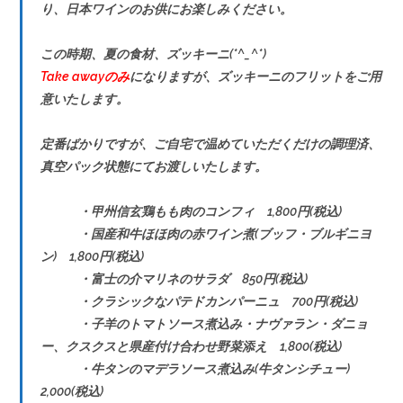
り、日本ワインのお供にお楽しみください。
この時期、夏の食材、ズッキーニ(*^_^*)
Take awayのみ
になりますが、ズッキーニのフリットをご用
意いたします。
定番ばかりですが、ご自宅で温めていただくだけの調理済、
真空パック状態にてお渡しいたします。
・甲州信玄鶏もも肉のコンフィ 1,800円(税込)
・国産和牛ほほ肉の赤ワイン煮(ブッフ・ブルギニヨ
ン) 1,800円(税込)
・富士の介マリネのサラダ 850円(税込)
・クラシックなパテドカンパーニュ 700円(税込)
・子羊のトマトソース煮込み・ナヴァラン・ダニョ
ー、クスクスと県産付け合わせ野菜添え 1,800(税込)
・牛タンのマデラソース煮込み(牛タンシチュー)
2,000(税込)