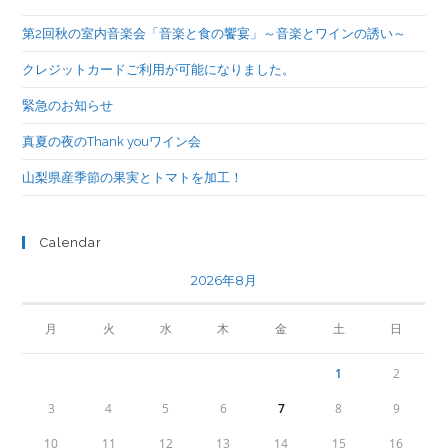
第2回秋の室内音楽会「音楽と食の饗宴」～音楽とワインの誘い～
クレジットカードご利用が可能になりました。
緊急のお知らせ
真夏の夜のThank youワイン会
山梨県産季節の果実とトマトを加工！
Calendar
2026年8月
月
火
水
木
金
土
日
1
2
3
4
5
6
7
8
9
10
11
12
13
14
15
16