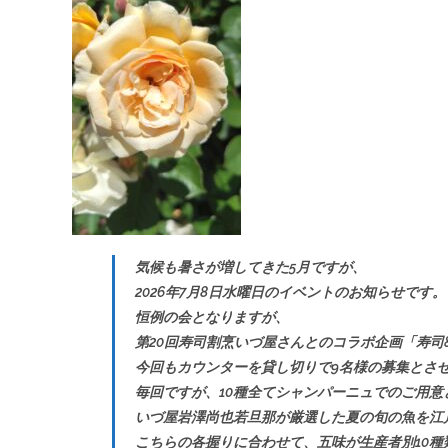
気候も暑さが増してきた5月ですが、
2026年7月8日水曜日のイベントのお知らせです。
恒例の会となりますが、
第20回寿司割烹いづ屋さんとのコラボ企画「寿司
今回もカウンターを貸し切りで9名様の募集とさ
毎回ですが、10種全てシャンパーニュでのご用意
いづ屋岩澤尚也若旦那が厳選した夏の旬の魚を江
こちらの各握りに合わせて、五味が生産者別10