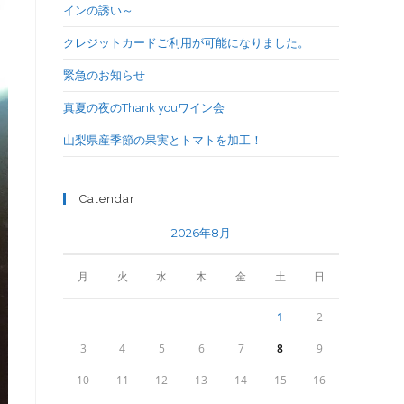
インの誘い～
クレジットカードご利用が可能になりました。
緊急のお知らせ
真夏の夜のThank youワイン会
山梨県産季節の果実とトマトを加工！
Calendar
2026年8月
月
火
水
木
金
土
日
1
2
3
4
5
6
7
8
9
10
11
12
13
14
15
16