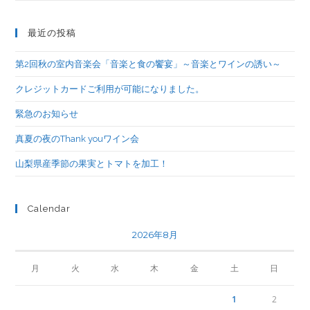
最近の投稿
第2回秋の室内音楽会「音楽と食の饗宴」～音楽とワインの誘い～
クレジットカードご利用が可能になりました。
緊急のお知らせ
真夏の夜のThank youワイン会
山梨県産季節の果実とトマトを加工！
Calendar
2026年8月
月
火
水
木
金
土
日
1
2