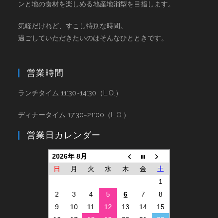
ンと地の食材を楽しめる地産地消型を目指します。
気軽だけれど、すこし特別な時間。
過ごしていただきたいのはそんなひとときです。
営業時間
ランチタイム 11:30~14:30（L.O.）
ディナータイム 17:30~21:00（L.O.）
営業日カレンダー
2026年 8月
日
月
火
水
木
金
土
1
2
3
4
5
6
7
8
9
10
11
12
13
14
15