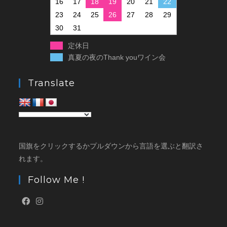
16
17
18
19
20
21
22
23
24
25
26
27
28
29
30
31
定休日
真夏の夜のThank youワイン会
Translate
国旗をクリックするかプルダウンから言語を選ぶと翻訳さ
れます。
Follow Me !