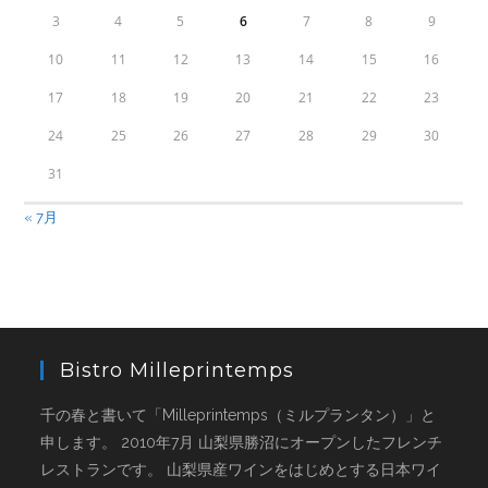
3
4
5
6
7
8
9
10
11
12
13
14
15
16
17
18
19
20
21
22
23
24
25
26
27
28
29
30
31
« 7月
Bistro Milleprintemps
千の春と書いて「Milleprintemps（ミルプランタン）」と
申します。 2010年7月 山梨県勝沼にオープンしたフレンチ
レストランです。 山梨県産ワインをはじめとする日本ワイ