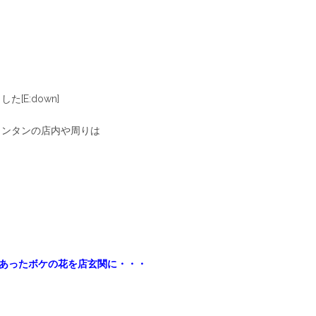
E:down]
ランタンの店内や周りは
あったボケの花を店玄関に・・・