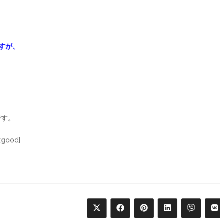
すが、
です。
ood]