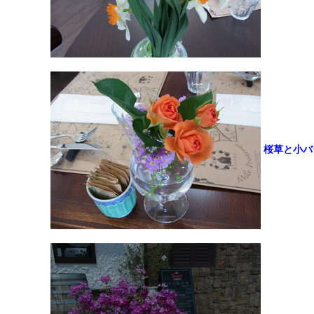
桜草と小バ