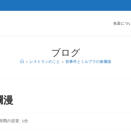
当店につ
ブログ
>
レストランのこと
>
初事件とミルプラの春爛漫
爛漫
時間の目安: 1分