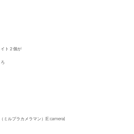
ライト２個が
ころ
ミルプラカメラマン）[E:camera]