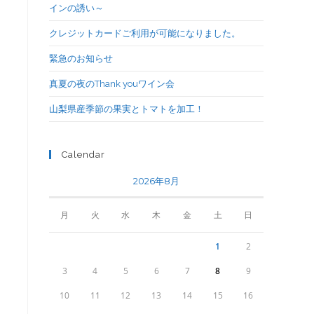
インの誘い～
クレジットカードご利用が可能になりました。
緊急のお知らせ
真夏の夜のThank youワイン会
山梨県産季節の果実とトマトを加工！
Calendar
2026年8月
月
火
水
木
金
土
日
1
2
3
4
5
6
7
8
9
10
11
12
13
14
15
16