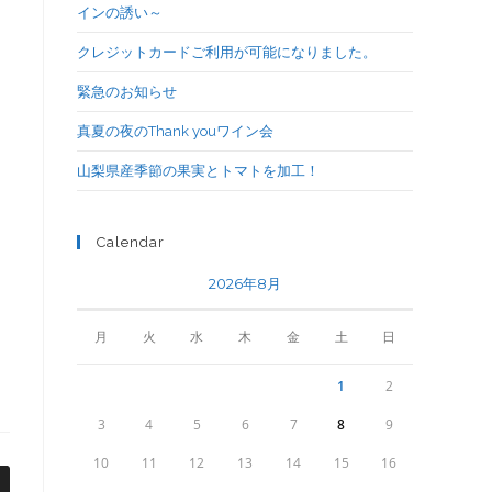
インの誘い～
クレジットカードご利用が可能になりました。
緊急のお知らせ
真夏の夜のThank youワイン会
山梨県産季節の果実とトマトを加工！
Calendar
2026年8月
月
火
水
木
金
土
日
1
2
3
4
5
6
7
8
9
10
11
12
13
14
15
16