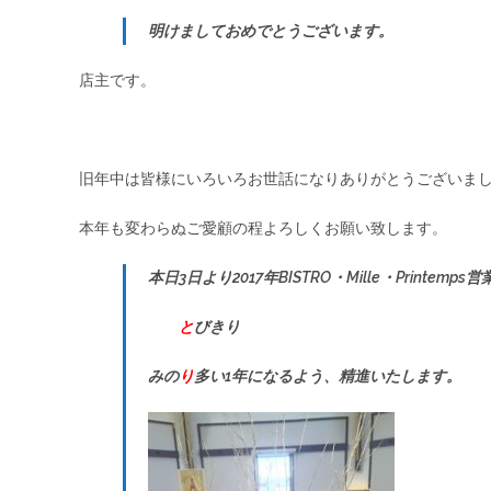
明けましておめでとうございます。
店主です。
旧年中は皆様にいろいろお世話になりありがとうございま
本年も変わらぬご愛顧の程よろしくお願い致します。
本日3日より2017年BISTRO・Mille・Printem
と
びきり
みの
り
多い1年になるよう、精進いたします。