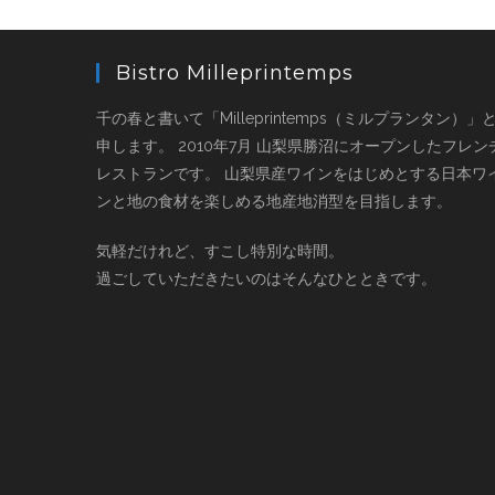
Bistro Milleprintemps
千の春と書いて「Milleprintemps（ミルプランタン）」
申します。 2010年7月 山梨県勝沼にオープンしたフレン
レストランです。 山梨県産ワインをはじめとする日本ワ
ンと地の食材を楽しめる地産地消型を目指します。
気軽だけれど、すこし特別な時間。
過ごしていただきたいのはそんなひとときです。