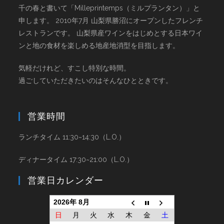
千の春と書いて「Milleprintemps（ミルプランタン）」と
申します。 2010年7月 山梨県勝沼にオープンしたフレンチ
レストランです。 山梨県産ワインをはじめとする日本ワイ
ンと地の食材を楽しめる地産地消型を目指します。
気軽だけれど、すこし特別な時間。
過ごしていただきたいのはそんなひとときです。
営業時間
ランチタイム 11:30~14:30（L.O.）
ディナータイム 17:30~21:00（L.O.）
営業日カレンダー
2026年 8月
日
月
火
水
木
金
土