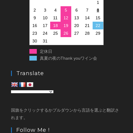
1
2
3
4
5
6
7
8
9
10
11
12
13
14
15
16
17
18
19
20
21
22
23
24
25
26
27
28
29
30
31
定休日
真夏の夜のThank youワイン会
Translate
国旗をクリックするかプルダウンから言語を選ぶと翻訳さ
れます。
Follow Me !